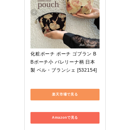
化粧ポーチ ポーチ ゴブラン B
Bポーチ小 バレリーナ柄 日本
製 ベル・ブランシェ [532154]
楽天市場で見る
Amazonで見る
エドガー・ドガの「踊り子」がモチーフ！
落ち着いた上品さがあり、バレエ好きの心をくすぐ
ります。
気の利いたプレゼントは名入れ刺繍アイテム