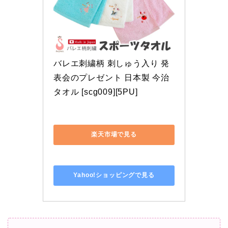
Yahoo!ショッピングで見る
ふわふわの今治タオル
バレエの有名な演目柄が32柄から選べ、男子
向けの演目柄もあります。
名入れ刺繍は有料オプション（330円）で追
加可能。
レッスンで
汗拭きタオルとして使えるので、
実用性も抜群
です！