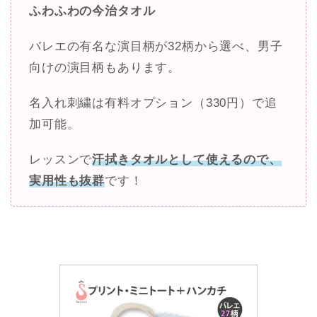
バレエ プリントミニトートバ
ッグ 刺繍入りハンカチ 2点セッ
ト バレエ柄 発表会 今治タオル 
プレゼント 名入れ[scz017][2P