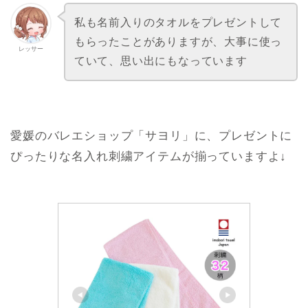
バレエ刺繍柄 刺しゅう入り 発
表会のプレゼント 日本製 今治
タオル [scg009][5PU]
楽天市場で見る