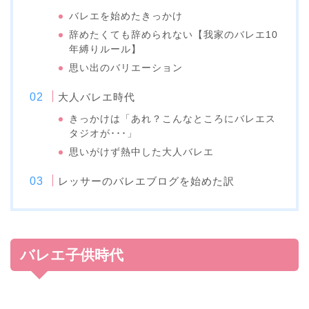
バレエを始めたきっかけ
辞めたくても辞められない【我家のバレエ10
年縛りルール】
思い出のバリエーション
大人バレエ時代
きっかけは「あれ？こんなところにバレエス
タジオが･･･」
思いがけず熱中した大人バレエ
レッサーのバレエブログを始めた訳
バレエ子供時代