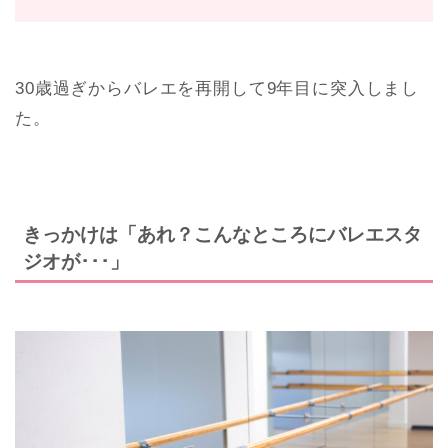
30歳過ぎからバレエを再開して9年目に突入しまし
た。
きっかけは「あれ？こんなところにバレエスタ
ジオが･･･」