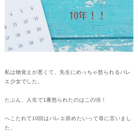
私は物覚えが悪くて、先生にめっちゃ怒られるバレ
エ少女でした。
たぶん、人生で1番怒られたのはこの頃！
へこたれて10回はバレエ辞めたいって母に言いまし
た。