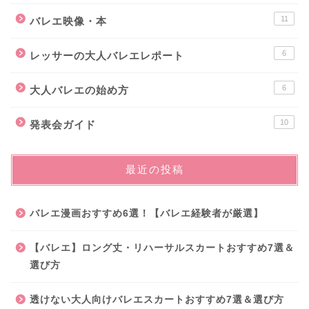
11
バレエ映像・本
6
レッサーの大人バレエレポート
6
大人バレエの始め方
10
発表会ガイド
最近の投稿
バレエ漫画おすすめ6選！【バレエ経験者が厳選】
【バレエ】ロング丈・リハーサルスカートおすすめ7選＆
選び方
透けない大人向けバレエスカートおすすめ7選＆選び方