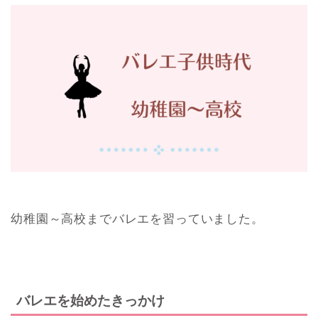
幼稚園～高校までバレエを習っていました。
バレエを始めたきっかけ