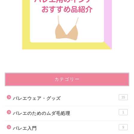
カテゴリー
15
バレエウェア・グッズ
1
バレエのためのムダ毛処理
9
バレエ入門