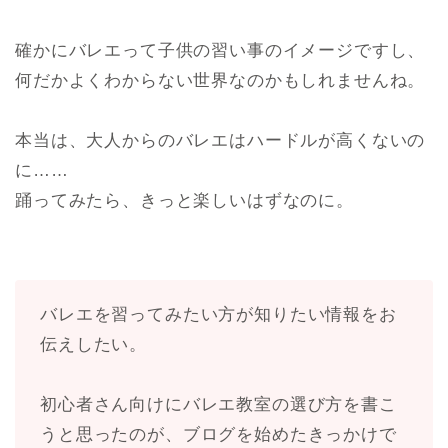
確かにバレエって子供の習い事のイメージですし、
何だかよくわからない世界なのかもしれませんね。
本当は、大人からのバレエはハードルが高くないの
に……
踊ってみたら、きっと楽しいはずなのに。
バレエを習ってみたい方が知りたい情報をお
伝えしたい。
初心者さん向けにバレエ教室の選び方を書こ
うと思ったのが、ブログを始めたきっかけで