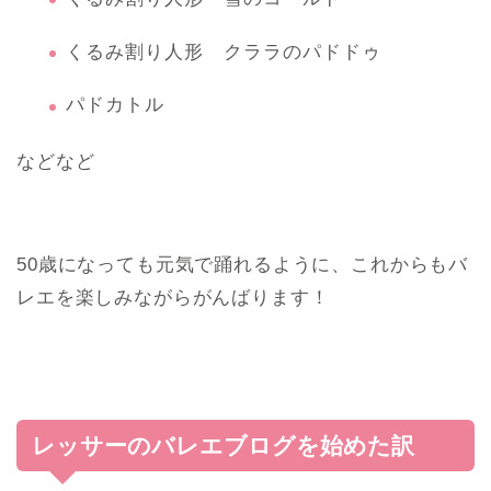
くるみ割り人形 クララのパドドゥ
パドカトル
などなど
50歳になっても元気で踊れるように、これからもバ
レエを楽しみながらがんばります！
レッサーのバレエブログを始めた訳