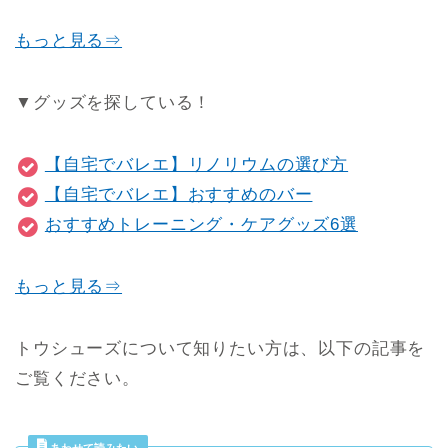
もっと見る⇒
▼グッズを探している！
【自宅でバレエ】リノリウムの選び方
【自宅でバレエ】おすすめのバー
おすすめトレーニング・ケアグッズ6選
もっと見る⇒
トウシューズについて知りたい方は、以下の記事を
ご覧ください。