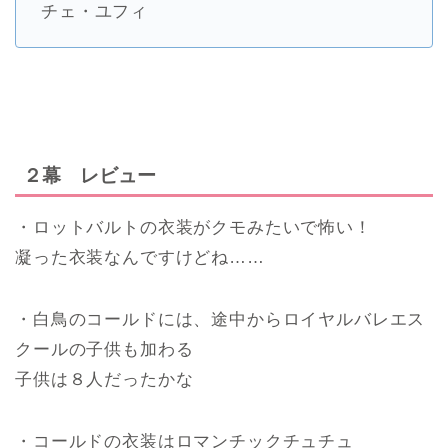
チェ・ユフィ
２幕 レビュー
・ロットバルトの衣装がクモみたいで怖い！
凝った衣装なんですけどね……
・白鳥のコールドには、途中からロイヤルバレエス
クールの子供も加わる
子供は８人だったかな
・コールドの衣装はロマンチックチュチュ