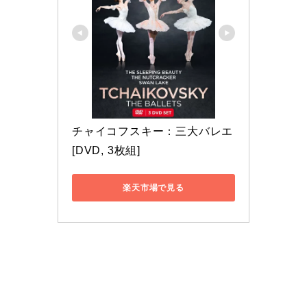
チャイコフスキー：三大バレエ
[DVD, 3枚組]
楽天市場で見る