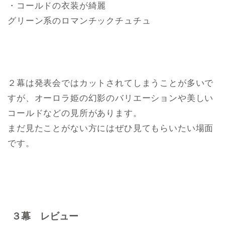
・コールドの衣装が綺麗
グリーン系のロマンチックチュチュ
２幕は発表会ではカットされてしまうことが多いで
すが、オーロラ姫の幻影のバリエーションや美しい
コールドなどの見所があります。
まだ見たことがない方にはぜひ見てもらいたい場面
です。
３幕 レビュー