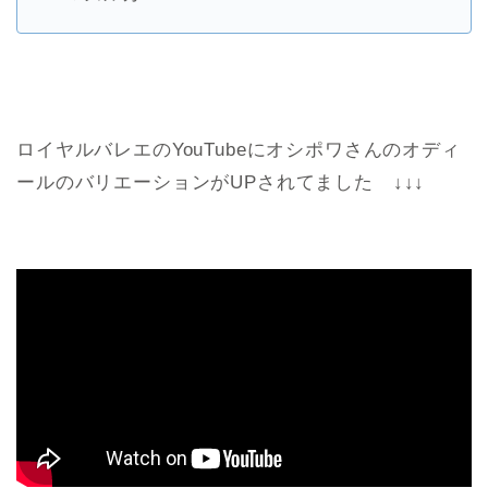
ロイヤルバレエのYouTubeにオシポワさんのオディ
ールのバリエーションがUPされてました ↓↓↓