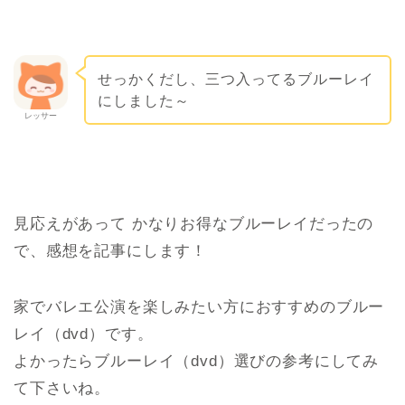
せっかくだし、三つ入ってるブルーレイ
にしました～
レッサー
見応えがあって かなりお得なブルーレイだったの
で、感想を記事にします！
家でバレエ公演を楽しみたい方におすすめのブルー
レイ（dvd）です。
よかったらブルーレイ（dvd）選びの参考にしてみ
て下さいね。