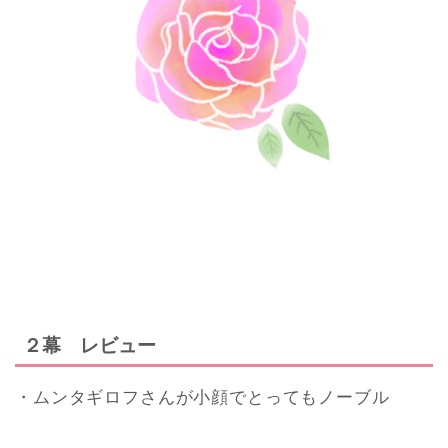
２幕 レビュー
・ムンタギロフさんが小顔でとってもノーブル