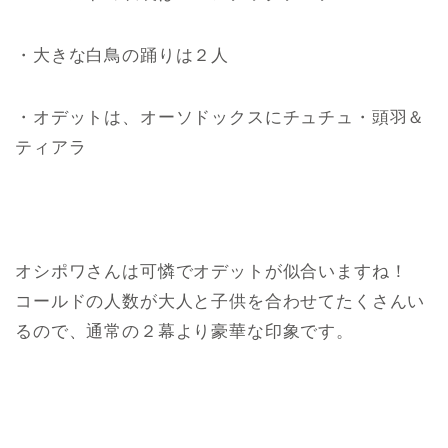
・大きな白鳥の踊りは２人
・オデットは、オーソドックスにチュチュ・頭羽＆
ティアラ
オシポワさんは可憐でオデットが似合いますね！
コールドの人数が大人と子供を合わせてたくさんい
るので、通常の２幕より豪華な印象です。