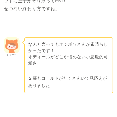
ットに王子が寄り添ってEND
せつない終わり方ですね。
なんと言ってもオシポワさんが素晴らし
かったです！
レッサー
オディールがどこか憎めない小悪魔的可
愛さ
２幕もコールドがたくさんいて見応えが
ありました