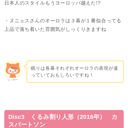
日本人のスタイルもうヨーロッパ越えた!?
・ヌニェスさんのオーロラは３幕が１番似合ってる
上品で落ち着いた雰囲気がしっくりきますね
眠りは各幕それぞれオーロラの表現が違
っていておもしろいですね！
レッサー
Disc3 くるみ割り人形（2016年） カ
スバートソン