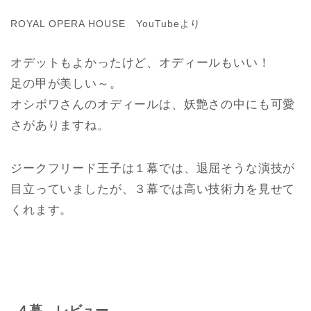
ROYAL OPERA HOUSE YouTubeより
オデットもよかったけど、オディールもいい！
足の甲が美しい～。
オシポワさんのオディールは、妖艶さの中にも可愛
さがありますね。
ジークフリード王子は１幕では、退屈そうな演技が
目立っていましたが、３幕では高い技術力を見せて
くれます。
４幕 レビュー