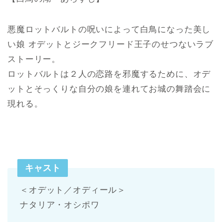
悪魔ロットバルトの呪いによって白鳥になった美し
い娘 オデットとジークフリード王子のせつないラブ
ストーリー。
ロットバルトは２人の恋路を邪魔するために、オデ
ットとそっくりな自分の娘を連れてお城の舞踏会に
現れる。
キャスト
＜オデット／オディール＞
ナタリア・オシポワ