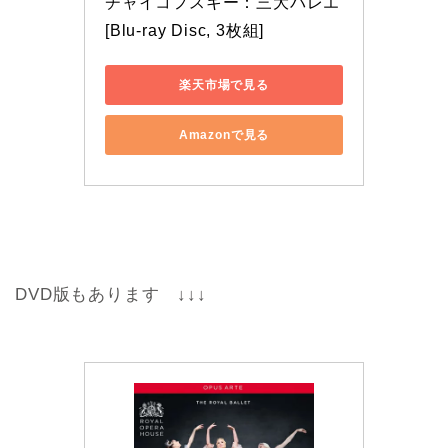
チャイコフスキー：三大バレエ
[Blu-ray Disc, 3枚組]
楽天市場で見る
Amazonで見る
DVD版もあります ↓↓↓