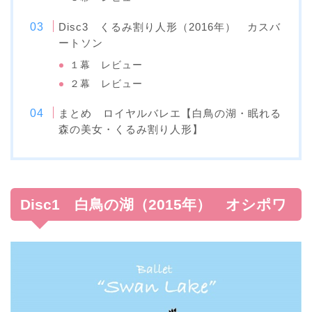
Disc3 くるみ割り人形（2016年） カスバ
ートソン
１幕 レビュー
２幕 レビュー
まとめ ロイヤルバレエ【白鳥の湖・眠れる
森の美女・くるみ割り人形】
Disc1 白鳥の湖（2015年） オシポワ