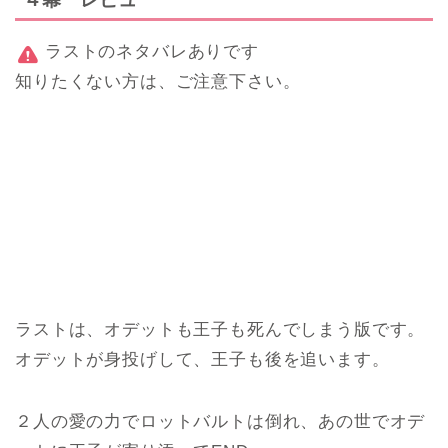
ラストのネタバレありです
知りたくない方は、ご注意下さい。
ラストは、オデットも王子も死んでしまう版です。
オデットが身投げして、王子も後を追います。
２人の愛の力でロットバルトは倒れ、あの世でオデ