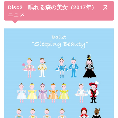
Disc2 眠れる森の美女（2017年） ヌ
ニュス