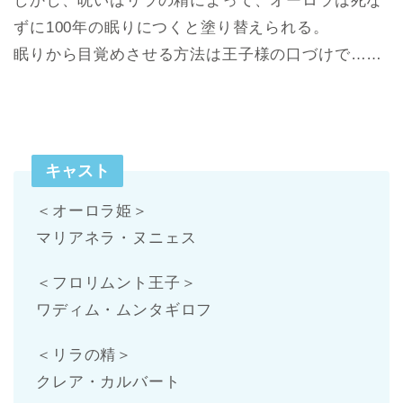
しかし、呪いはリラの精によって、オーロラは死な
ずに100年の眠りにつくと塗り替えられる。
眠りから目覚めさせる方法は王子様の口づけで……
キャスト
＜オーロラ姫＞
マリアネラ・ヌニェス
＜フロリムント王子＞
ワディム・ムンタギロフ
＜リラの精＞
クレア・カルバート