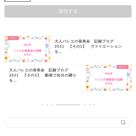
大人バレエの発表会 記録ブログ
2021 【その1】 ヴァリエーション
を...
大人バレエの発表会 記録ブログ
2021 【その3】 動画で自分の踊り
を...