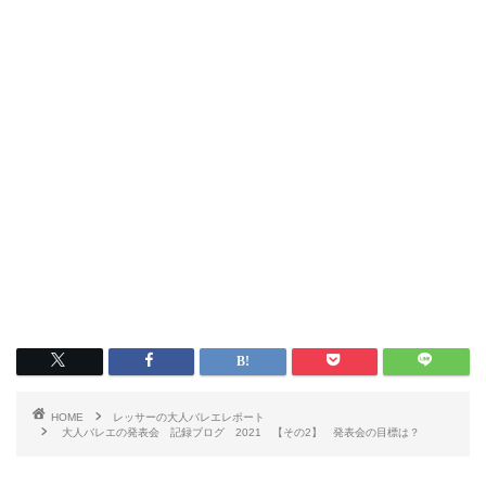
HOME
レッサーの大人バレエレポート
大人バレエの発表会 記録ブログ 2021 【その2】 発表会の目標は？