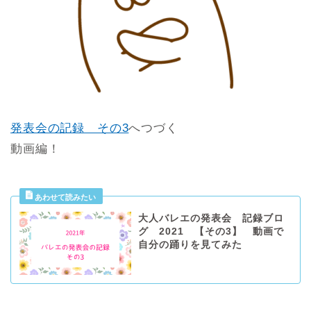
発表会の記録 その3
へつづく
動画編！
大人バレエの発表会 記録ブロ
グ 2021 【その3】 動画で
自分の踊りを見てみた