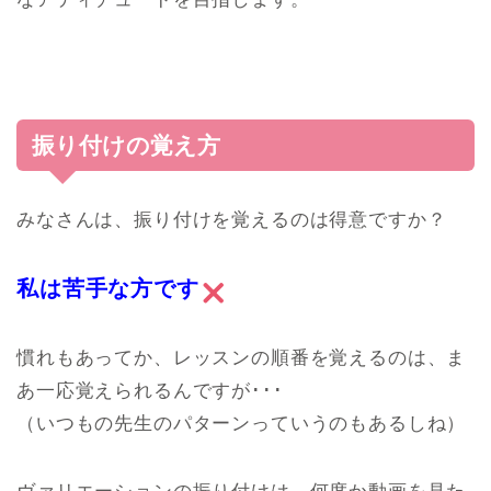
振り付けの覚え方
みなさんは、振り付けを覚えるのは得意ですか？
私は苦手な方です
慣れもあってか、レッスンの順番を覚えるのは、ま
あ一応覚えられるんですが･･･
（いつもの先生のパターンっていうのもあるしね）