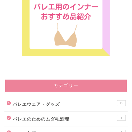
カテゴリー
15
バレエウェア・グッズ
1
バレエのためのムダ毛処理