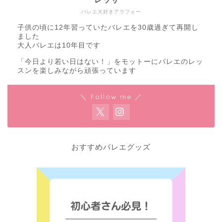
バレエ大好きアラフォー
子供の頃に12年習っていたバレエを30歳過ぎて再開し
ました
大人バレエは10年目です
「今日より若い日はない！」をモットーにバレエのレッ
スンを楽しみながら頑張っています
＼ Follow me ／
おすすめバレエグッズ