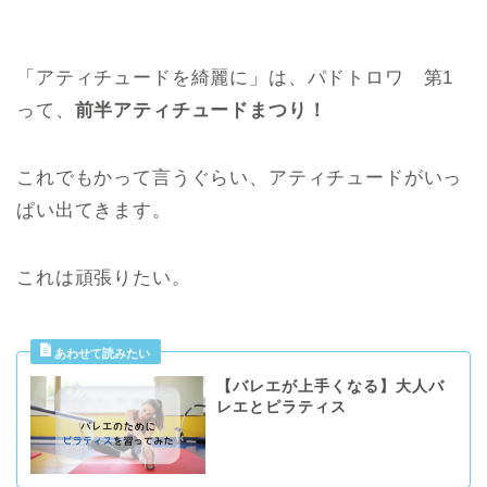
「アティチュードを綺麗に」は、パドトロワ 第1
って、
前半アティチュードまつり！
これでもかって言うぐらい、アティチュードがいっ
ぱい出てきます。
これは頑張りたい。
【バレエが上手くなる】大人バ
レエとピラティス